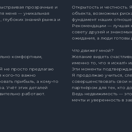
выстраивая прозрачные и
Открытость и честность. 
ля меня — уникальная
объекта, возможных риска
, глубоких знаний рынка и
фундамент наших отношен
Рекомендации — лучшая н
совету друзей и знакомых
ожидания, а люди готовы
Что движет мной?
ально комфортным,
Желание видеть счастливы
именно то, что я искал!» 
Я не просто предлагаю
Эти моменты подтверждаю
я кого‑то важно
Я продолжаю учиться, сле
овать прибыль, а кому‑то
совершенствовать свои н
а. Учёт этих деталей
партнёром для тех, кто 
вительно работают.
Ведь недвижимость — это
мечты и уверенность в за