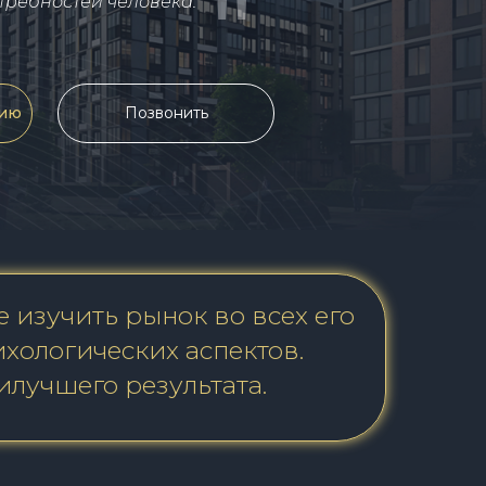
"
отребностей человека.
цию
Позвонить
 изучить рынок во всех его
хологических аспектов.
илучшего результата.