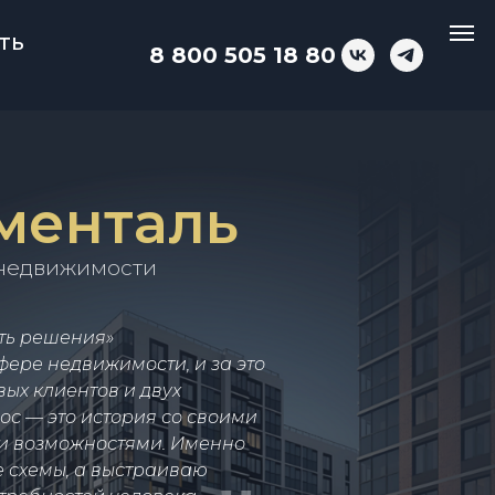
ть
8 800 505 18 80
менталь
 недвижимости
ить решения»
фере недвижимости, и за это
вых клиентов и двух
ос — это история со своими
и возможностями. Именно
 схемы, а выстраиваю