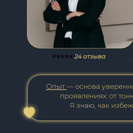
⭐️⭐️⭐️⭐️⭐️
24 отзыва
Опыт
— основа уверенно
проявлениях: от тон
Я знаю, как избе