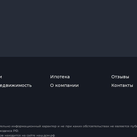
и
Ипотека
Отзывы
недвижимость
О компании
Контакты
тельно информационный характер и не при каких обстоятельствах не является пу
кодекса РФ.
в находится на сайте наш.дом.рф