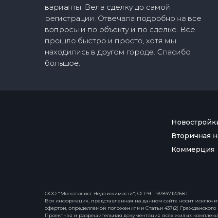
варианты. Вела сделку до самой
регистрации. Отвечала подробно на все
вопросы и по объекту и по сделке. Все
прошло быстро и просто, хотя мы
находились в другом городе. Спасибо
большое.
Новостройк
Вторичная 
Коммерция
ООО "Монополист Недвижимости", ОГРН 1197847122681
Вся информация, представленная на данном сайте носит исключи
офертой, определяемой положениями Статьи 437(2) Гражданского 
Проектная и разрешительная документация всех жилых комплексо