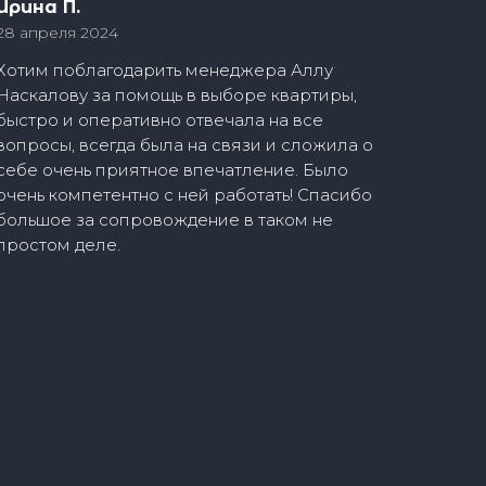
Ирина П.
28 апреля 2024
Хотим поблагодарить менеджера Аллу
Наскалову за помощь в выборе квартиры,
быстро и оперативно отвечала на все
вопросы, всегда была на связи и сложила о
себе очень приятное впечатление. Было
очень компетентно с ней работать! Спасибо
большое за сопровождение в таком не
простом деле.