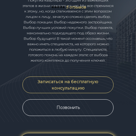
Покупка квартиры - это один из важнейших
этапов в жизни каждого из нас. Мы все стремимся
⭐️⭐️⭐️⭐️⭐️
5 отзывов
к этому, но, когда сталкиваемся с этим вопросом
лицом к лицу, зачастую сложно сделать выбор.
Выбор локации. Выбор надежного застройщика.
Выбор лучших условий покупки. Выбор проекта,
максимально подходящего под образ жизни.
Выбор будущего! В такой момент осознаешь, что
важно иметь специалиста, на которого можно
положиться в любую минуту. Специалиста,
готового помочь на каждом этапе: от выбора
жилого комплекса до получения ключей.
Записаться на бесплатную
консультацию
Позвонить