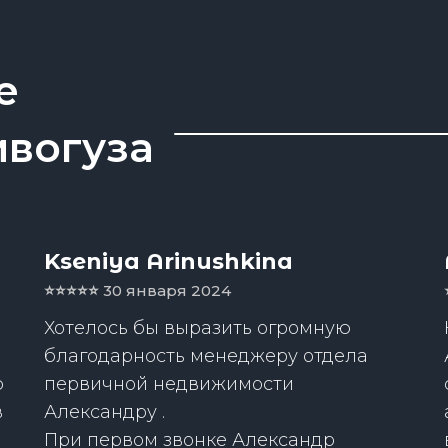
е
ивогуза
Kseniya Arinushkina
⭐️⭐️⭐️⭐️⭐️
30 января 2024
Хотелось бы выразить огромную
благодарность менеджеру отдела
ю
первичной недвижимости
в
Александру .
При первом звонке Александр