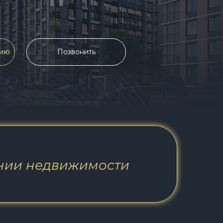
"
цию
Позвонить
ении недвижимости