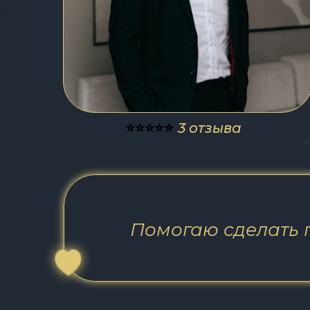
⭐️⭐️⭐️⭐️⭐️
3 отзыва
Помогаю сделать 