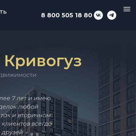
ть
8 800 505 18 80
 Кривогуз
едвижимости
ее 7 лет и имею
сделок любой
 так и вторичном
 клиентов всегда
 друзей